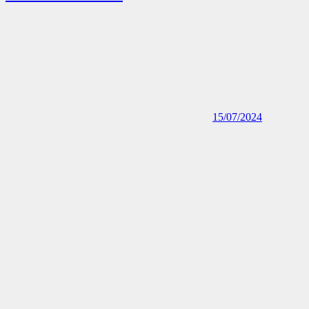
15/07/2024
Apple AirPods im Test – Alternativen aus