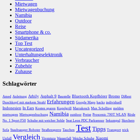
Mietwagenbuchung
Namibia
Outdoor
Reise
Smartphone & co.
Südamerika
Top Test
Uncategorized
Unterhaltungselektronik
Verbraucher
Zubehör
Zuhause
Schlagwörter
Arbily
Asphalt 9
Bluetooth Kopfhörer
Bromo
Amed
Anleitung
Baustelle
DiRent
Erfahrungen
Duschkopf mit starkem Strahl
Google Maps
hacks
individuell
Indonesien
In Ears
Kosten sparen
Kugelgrill
Marrakesch
Max Schelling
melden
Namibia
mietwagen
Mietwagenbuchung
outdoor
Preise
Proscenic 790T WLAN
Rösle
No. 1 Sport F50
Schuhe mit weicher Sohle
Seat Leon PDC Parksensor
Sekumpul
Skechers
Test
Tipps
Sofa
Staubsauger Roboter
Straßensperre
Tauchen
Transport
trick
Vergleich
Xiaomi
Unfall
Viventura
Wasserfall
Weiche Schuhe
WordPress-Theme: Treville von ThemeZee.