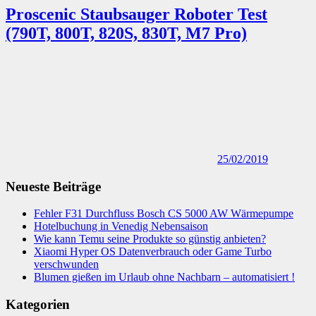
Neueste Beiträge
Fehler F31 Durchfluss Bosch CS 5000 AW Wärmepumpe
Hotelbuchung in Venedig Nebensaison
Wie kann Temu seine Produkte so günstig anbieten?
Xiaomi Hyper OS Datenverbrauch oder Game Turbo
verschwunden
Blumen gießen im Urlaub ohne Nachbarn – automatisiert !
Kategorien
Allgemeines
Android
Audio & Hifi
Auto
Baby
Essen und Getränke
Fahrrad
Freizeit
Garten und Balkon
Indonesien
Internet
Kleidung und Styling
Kopfhörer