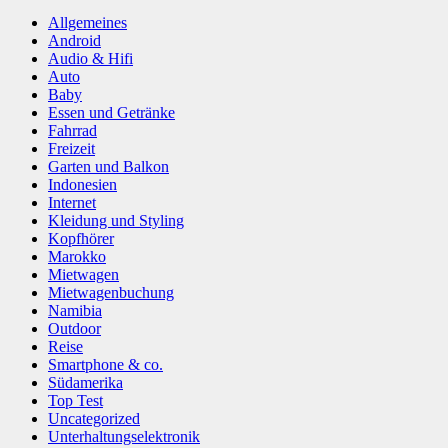
Marokko
Mietwagen
Mietwagenbuchung
Namibia
Outdoor
Reise
Smartphone & co.
Südamerika
Top Test
Uncategorized
Unterhaltungselektronik
Verbraucher
Zubehör
Zuhause
Schlagwörter
Arbily
Asphalt 9
Bluetooth Kopfhörer
Bromo
Amed
Anleitung
Baustelle
DiRent
Erfahrungen
Duschkopf mit starkem Strahl
Google Maps
hacks
individuell
Indonesien
In Ears
Kosten sparen
Kugelgrill
Marrakesch
Max Schelling
melden
Namibia
mietwagen
Mietwagenbuchung
outdoor
Preise
Proscenic 790T WLAN
Rösle
No. 1 Sport F50
Schuhe mit weicher Sohle
Seat Leon PDC Parksensor
Sekumpul
Skechers
Test
Tipps
Sofa
Staubsauger Roboter
Straßensperre
Tauchen
Transport
trick