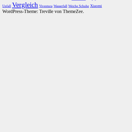
Vergleich
Xiaomi
Unfall
Viventura
Wasserfall
Weiche Schuhe
WordPress-Theme: Treville von ThemeZee.