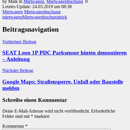
by Maik
in
Mietwagen
,
Mietwagenbuchung
0
Letztes Update: 24.03.2019 um 08:38
Mietwagen
Mietwagenbuchung
mietwagen
Mietwagenbuchung
trick
Beitragsnavigation
Vorheriger Beitrag
SEAT Leon 1P PDC Parksensor hinten demontieren
– Anleitung
Nächster Beitrag
Google Maps: Straßensperre, Unfall oder Baustelle
melden
Schreibe einen Kommentar
Deine E-Mail-Adresse wird nicht veröffentlicht.
Erforderliche
Felder sind mit
*
markiert
Kommentar
*