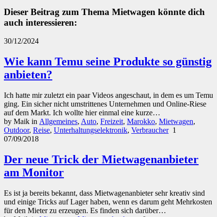
Dieser Beitrag zum Thema Mietwagen könnte dich
auch interessieren:
30/12/2024
Wie kann Temu seine Produkte so günstig
anbieten?
Ich hatte mir zuletzt ein paar Videos angeschaut, in dem es um Temu
ging. Ein sicher nicht umstrittenes Unternehmen und Online-Riese
auf dem Markt. Ich wollte hier einmal eine kurze…
by Maik
in
Allgemeines
,
Auto
,
Freizeit
,
Marokko
,
Mietwagen
,
Outdoor
,
Reise
,
Unterhaltungselektronik
,
Verbraucher
1
07/09/2018
Der neue Trick der Mietwagenanbieter
am Monitor
Es ist ja bereits bekannt, dass Mietwagenanbieter sehr kreativ sind
und einige Tricks auf Lager haben, wenn es darum geht Mehrkosten
für den Mieter zu erzeugen. Es finden sich darüber…