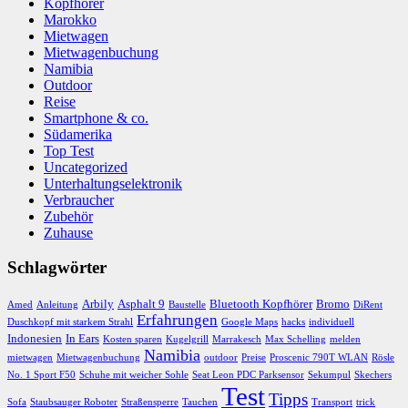
Kopfhörer
Marokko
Mietwagen
Mietwagenbuchung
Namibia
Outdoor
Reise
Smartphone & co.
Südamerika
Top Test
Uncategorized
Unterhaltungselektronik
Verbraucher
Zubehör
Zuhause
Schlagwörter
Arbily
Asphalt 9
Bluetooth Kopfhörer
Bromo
Amed
Anleitung
Baustelle
DiRent
Erfahrungen
Duschkopf mit starkem Strahl
Google Maps
hacks
individuell
Indonesien
In Ears
Kosten sparen
Kugelgrill
Marrakesch
Max Schelling
melden
Namibia
mietwagen
Mietwagenbuchung
outdoor
Preise
Proscenic 790T WLAN
Rösle
No. 1 Sport F50
Schuhe mit weicher Sohle
Seat Leon PDC Parksensor
Sekumpul
Skechers
Test
Tipps
Sofa
Staubsauger Roboter
Straßensperre
Tauchen
Transport
trick